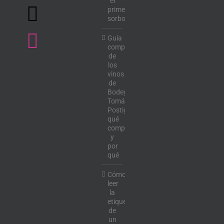
el
primer
sorbo
Guía
completa
de
los
vinos
de
Bodega
Tomás
Postigo:
qué
comprar
y
por
qué
Cómo
leer
la
etiqueta
de
un