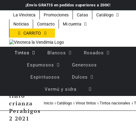
Saltar
¡Envío GRATIS en pedidos superiores a 200€!
al
contenido
La Vinoteca
Promociones
Catas
Catálogo
Noticias
Contacto
Mi cuenta
CARRITO
Tintos
Blancos
Rosados
Espumosos
Generosos
Espirituosos
Dulces
Vino
Vermú y sidra
tinto
crianza
Inicio
Catálogo
Vinos tintos
Tintos nacionales
T
Perahigos
2 2021