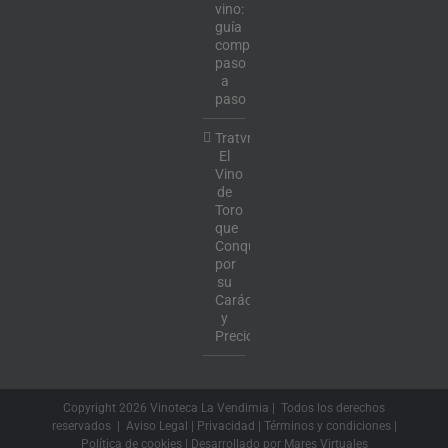
vino:
guía
completa
paso
a
paso
Tratvm:
El
Vino
de
Toro
que
Conquista
por
su
Carácter
y
Precio
Copyright
2026 Vinoteca La Vendimia | Todos los derechos
reservados |
Aviso Legal
|
Privacidad
|
Términos y condiciones
|
Política de cookies
| Desarrollado por
Mares Virtuales