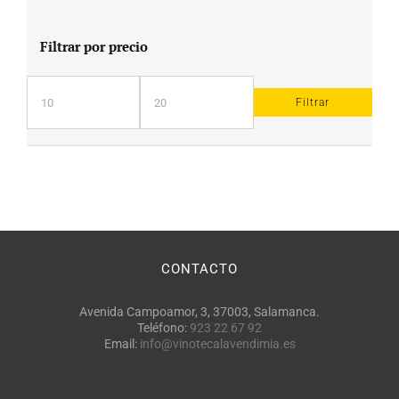
Filtrar por precio
Filtrar
Precio
Precio
mínimo
máximo
CONTACTO
Avenida Campoamor, 3, 37003, Salamanca.
Teléfono:
923 22 67 92
Email:
info@vinotecalavendimia.es