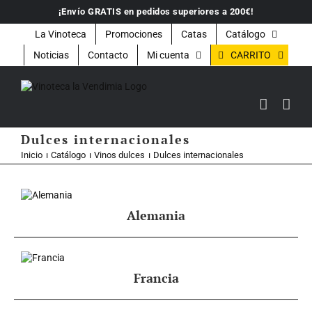
Saltar
¡Envío GRATIS en pedidos superiores a 200€!
al
contenido
La Vinoteca
Promociones
Catas
Catálogo
CARRITO
Noticias
Contacto
Mi cuenta
Dulces internacionales
Inicio
Catálogo
Vinos dulces
Dulces internacionales
Alemania
Francia