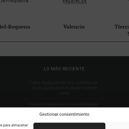
iel-Requena
Valencia
Tierra
LO MÁS RECIENTE
Alba Abiega Desde Zero: el Ribera del
Duero que lo da todo desde el primer
sorbo
Guía completa de los vinos de Bodega
Tomás Postigo: qué comprar y por qué
Gestionar consentimiento
Cómo leer la etiqueta de un vino: guía
ies para almacenar
completa paso a paso