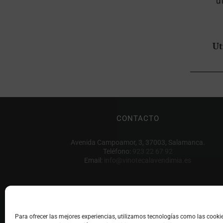
Ut
CONTACTO
Avenida Campoamor, 3, 37003, Salamanca.
Teléfono:
923 22 67 92
Email:
info@vinotecalavendimia.es
Para ofrecer las mejores experiencias, utilizamos tecnologías como las cook