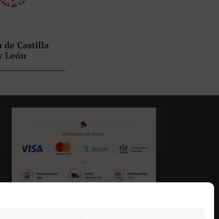
 de Castilla
y León