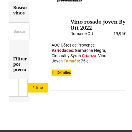
predeterminado
Buscar
vinos
Vino rosado joven By
Ott 2022
Domaine Ott
19,95
€
AOC Côtes de Provence
Variedades
: Garnacha Negra,
Cinsault y Syrah
Crianza
: Vino
Filtrar
Joven
Tamaño
: 75 cl.
por
precio
Detalles
Filtrar
Precio
Precio
mínimo
máximo