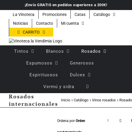
Saltar
¡Envío GRATIS en pedidos superiores a 200€!
al
contenido
La Vinoteca
Promociones
Catas
Catálogo
Noticias
Contacto
Mi cuenta
CARRITO
Tintos
Blancos
Rosados
Espumosos
Generosos
Espirituosos
Dulces
Vermú y sidra
Rosados
Inicio
Catálogo
Vinos rosados
Rosados
internacionales
Ordena por
Orden