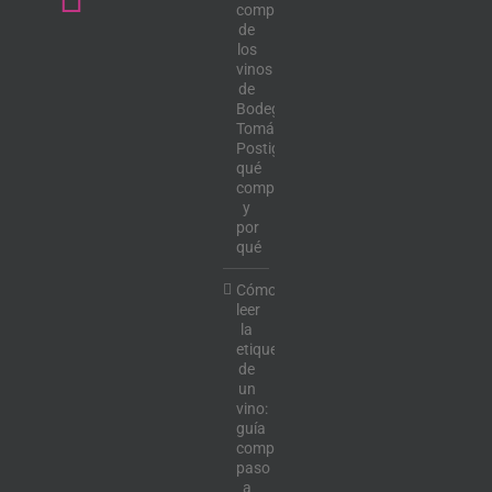
completa
de
los
vinos
de
Bodega
Tomás
Postigo:
qué
comprar
y
por
qué
Cómo
leer
la
etiqueta
de
un
vino:
guía
completa
paso
a