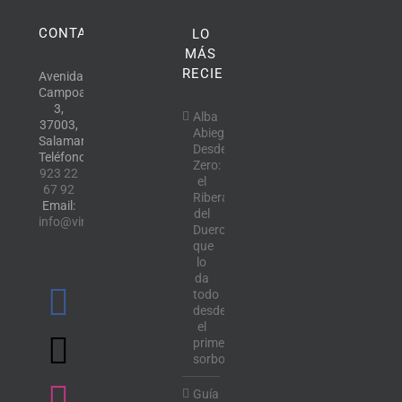
CONTACTO
LO
MÁS
RECIENTE
Avenida
Campoamor,
3,
Alba
37003,
Abiega
Salamanca.
Desde
Teléfono:
Zero:
923 22
el
67 92
Ribera
Email:
del
info@vinotecalavendimia.es
Duero
que
lo
da
todo
desde
el
primer
sorbo
Guía