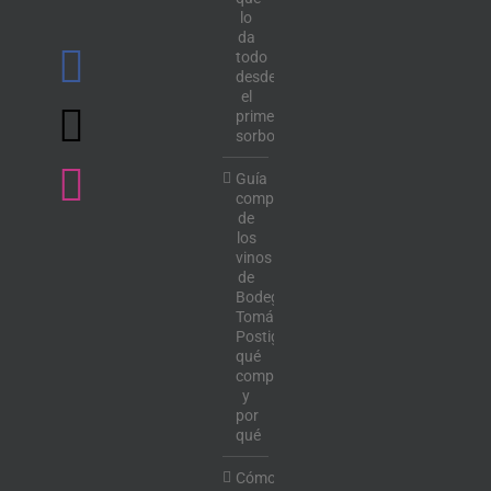
lo
da
todo
desde
el
primer
sorbo
Guía
completa
de
los
vinos
de
Bodega
Tomás
Postigo:
qué
comprar
y
por
qué
Cómo