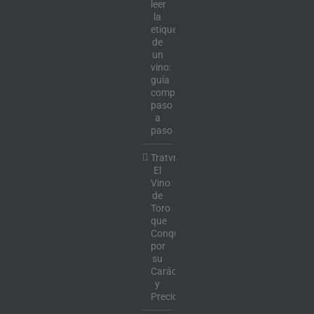
leer
la
etiqueta
de
un
vino:
guía
completa
paso
a
paso
Tratvm:
El
Vino
de
Toro
que
Conquista
por
su
Carácter
y
Precio