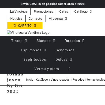
Saltar
¡Envío GRATIS en pedidos superiores a 200€!
al
contenido
La Vinoteca
Promociones
Catas
Catálogo
Noticias
Contacto
Mi cuenta
CARRITO
Tintos
Blancos
Rosados
Espumosos
Generosos
Espirituosos
Dulces
Vino
Vermú y sidra
rosado
joven
Inicio
Catálogo
Vinos rosados
Rosados internacionale
By Ott
2022