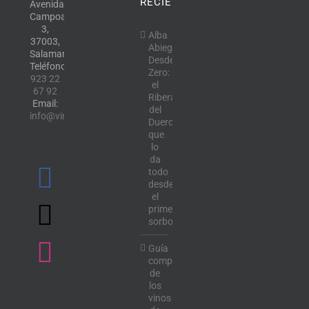
RECIENTE
Avenida
Campoamor,
3,
Alba
37003,
Abiega
Salamanca.
Desde
Teléfono:
Zero:
923 22
el
67 92
Ribera
Email:
del
info@vinotecalavendimia.es
Duero
que
lo
da
todo
desde
el
primer
sorbo
Guía
completa
de
los
vinos