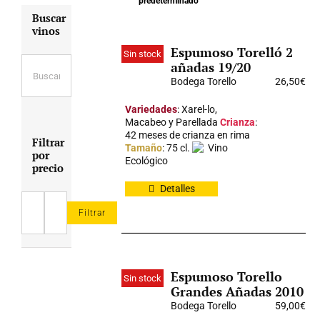
predeterminado
Buscar
vinos
Espumoso Torelló 2
Sin stock
añadas 19/20
Bodega Torello
26,50
€
Variedades
: Xarel-lo,
Macabeo y Parellada
Crianza
:
42 meses de crianza en rima
Filtrar
Tamaño
: 75 cl.
Vino
por
Ecológico
precio
Detalles
Filtrar
Precio
Precio
mínimo
máximo
Espumoso Torello
Sin stock
Grandes Añadas 2010
Bodega Torello
59,00
€