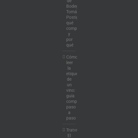
de
Bodega
Tomás
Postigo:
qué
comprar
y
por
qué
Cómo
leer
la
etiqueta
de
un
vino:
guía
completa
paso
a
paso
Tratvm:
El