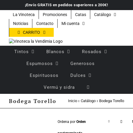
Saltar
¡Envío GRATIS en pedidos superiores a 200€!
al
contenido
La Vinoteca
Promociones
Catas
Catálogo
Noticias
Contacto
Mi cuenta
CARRITO
Tintos
Blancos
Rosados
Espumosos
Generosos
Espirituosos
Dulces
Vermú y sidra
Bodega Torello
Inicio
Catálogo
Bodega Torello
Ordena por
Orden