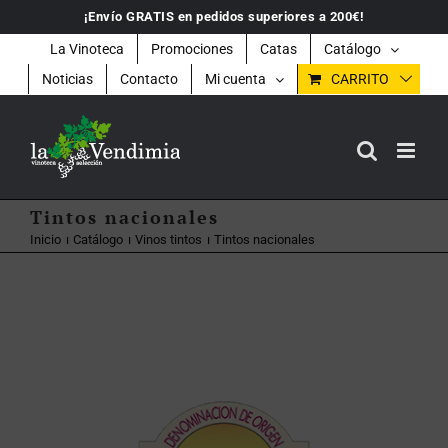
Saltar
¡Envío GRATIS en pedidos superiores a 200€!
al
contenido
La Vinoteca
Promociones
Catas
Catálogo
Noticias
Contacto
Mi cuenta
CARRITO
Tintos nacionales
Inicio
Catálogo
Vinos tintos
Tintos nacionales