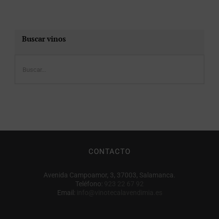
Buscar vinos
CONTACTO
Avenida Campoamor, 3, 37003, Salamanca.
Teléfono:
923 22 67 92
Email:
info@vinotecalavendimia.es