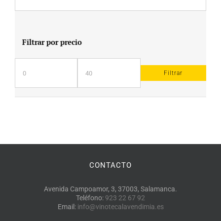
Filtrar por precio
Filtrar
Precio
Precio
mínimo
máximo
CONTACTO
Avenida Campoamor, 3, 37003, Salamanca.
Teléfono:
923 22 67 92
Email:
info@vinotecalavendimia.es