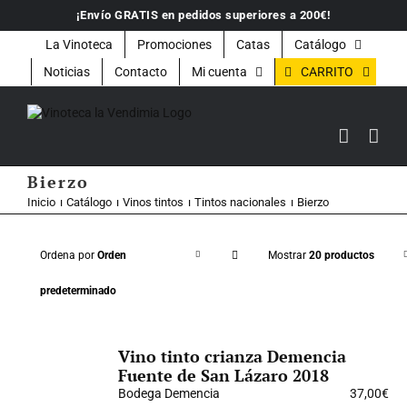
Saltar
¡Envío GRATIS en pedidos superiores a 200€!
al
contenido
La Vinoteca
Promociones
Catas
Catálogo
CARRITO
Noticias
Contacto
Mi cuenta
Bierzo
Inicio
Catálogo
Vinos tintos
Tintos nacionales
Bierzo
Ordena por
Orden
Mostrar
20 productos
predeterminado
Vino tinto crianza Demencia
Fuente de San Lázaro 2018
Bodega Demencia
37,00
€