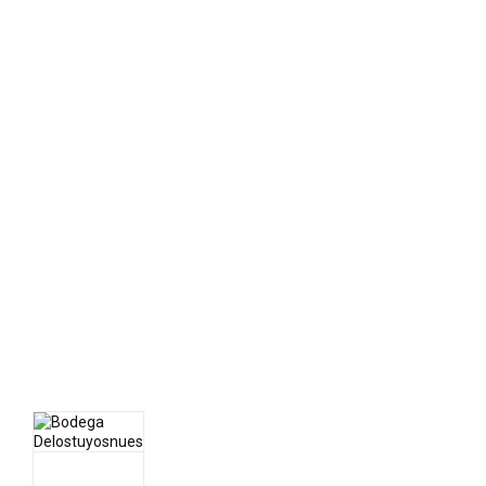
10% de
descuento
en vinos
Bodega
Delostuyosnuestrovino