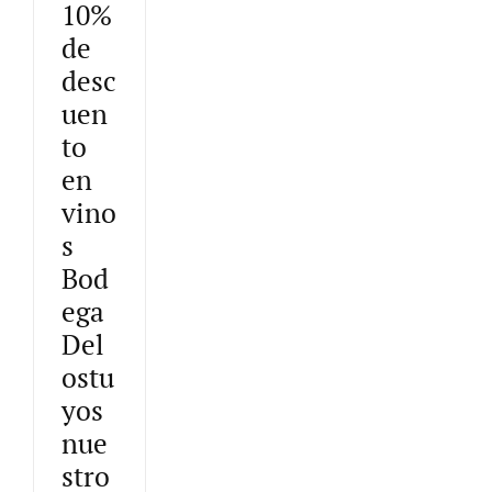
10%
de
desc
uen
to
en
vino
s
Bod
ega
Del
ostu
yos
nue
stro