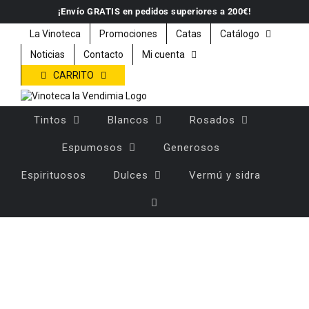
Saltar
¡Envío GRATIS en pedidos superiores a 200€!
al
contenido
La Vinoteca
Promociones
Catas
Catálogo
Noticias
Contacto
Mi cuenta
CARRITO
Tintos
Blancos
Rosados
Espumosos
Generosos
Espirituosos
Dulces
Vermú y sidra