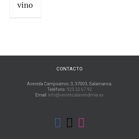
vino
CONTACTO
Avenida Campoamor, 3, 37003, Salamanca.
Teléfono:
923 22 67 92
Email:
info@vinotecalavendimia.es