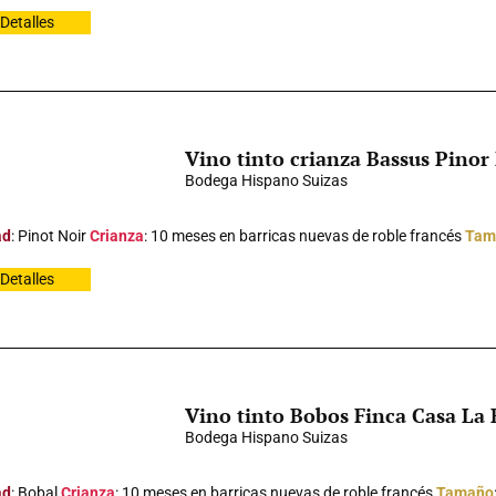
Detalles
Vino tinto crianza Bassus Pinor
Bodega Hispano Suizas
ad
: Pinot Noir
Crianza
: 10 meses en barricas nuevas de roble francés
Tam
Detalles
Vino tinto Bobos Finca Casa La
Bodega Hispano Suizas
ad
: Bobal
Crianza
: 10 meses en barricas nuevas de roble francés
Tamaño