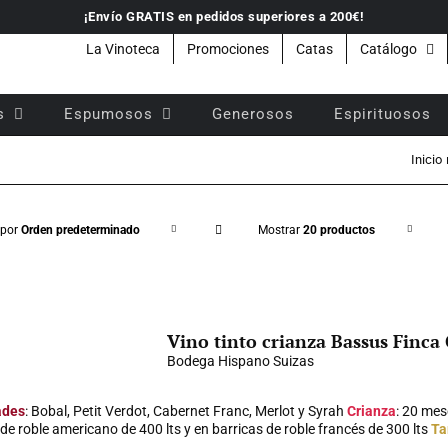
¡Envío GRATIS en pedidos superiores a 200€!
La Vinoteca
Promociones
Catas
Catálogo
s
Espumosos
Generosos
Espirituosos
Inicio
 por
Orden predeterminado
Mostrar
20 productos
Vino tinto crianza Bassus Finca 
Bodega Hispano Suizas
ades
: Bobal, Petit Verdot, Cabernet Franc, Merlot y Syrah
Crianza
: 20 mes
de roble americano de 400 lts y en barricas de roble francés de 300 lts
Ta