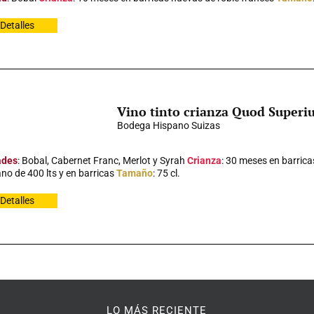
Detalles
Vino tinto crianza Quod Superi
Bodega Hispano Suizas
ades
: Bobal, Cabernet Franc, Merlot y Syrah
Crianza
: 30 meses en barrica
no de 400 lts y en barricas
Tamaño
: 75 cl.
Detalles
LO MÁS RECIENTE