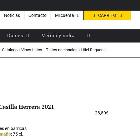
CARRITO
Noticias
Contacto
Mi cuenta
Dulces
Vermú y sidra
Catálogo
Vinos tintos
Tintos nacionales
Utiel Requena
Casilla Herrera 2021
28,80
€
es en barricas
maño
: 75 cl.