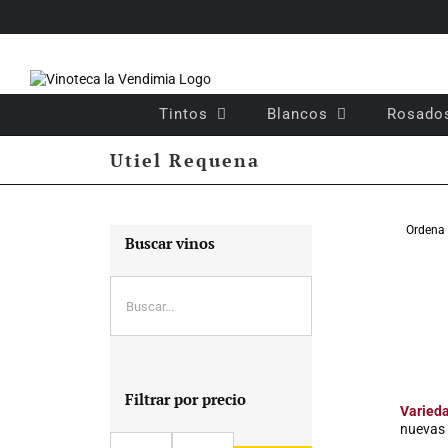
Saltar
al
contenido
Tintos
Blancos
Rosado
Utiel Requena
Ordena
Buscar vinos
Filtrar por precio
Varied
nuevas 