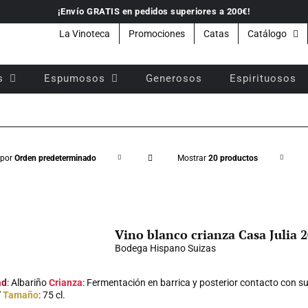
¡Envío GRATIS en pedidos superiores a 200€!
La Vinoteca
Promociones
Catas
Catálogo
s
Espumosos
Generosos
Espirituosos
 por
Orden predeterminado
Mostrar
20 productos
Vino blanco crianza Casa Julia 
Bodega Hispano Suizas
ad
: Albariño
Crianza
: Fermentación en barrica y posterior contacto con su
"
Tamaño
: 75 cl.