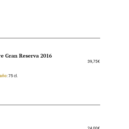
re Gran Reserva 2016
39,75
€
año
: 75 cl.
24,00
€