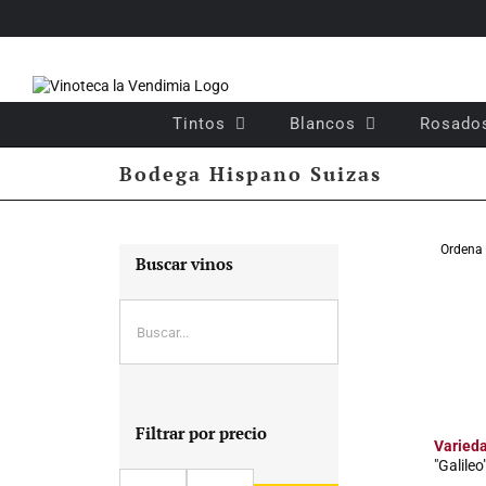
Saltar
al
contenido
Tintos
Blancos
Rosado
Bodega Hispano Suizas
Ordena
Buscar vinos
Filtrar por precio
Varied
"Galileo