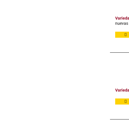
Varied
nuevas 
Varied