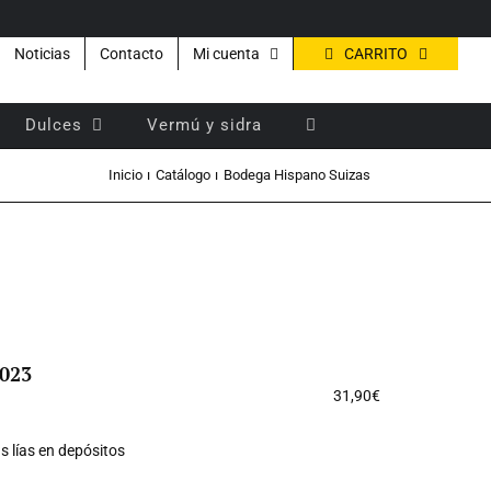
CARRITO
Noticias
Contacto
Mi cuenta
Dulces
Vermú y sidra
Inicio
Catálogo
Bodega Hispano Suizas
2023
31,90
€
s lías en depósitos