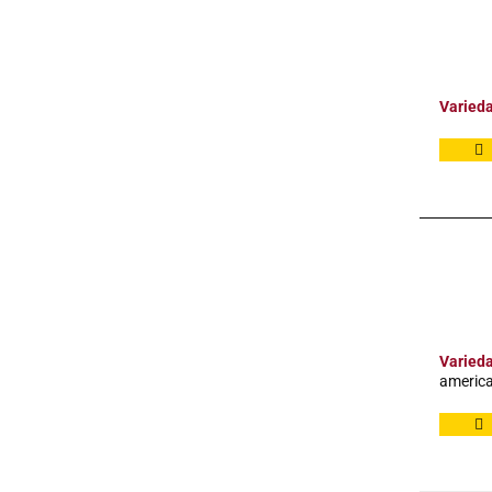
Varied
Varied
america