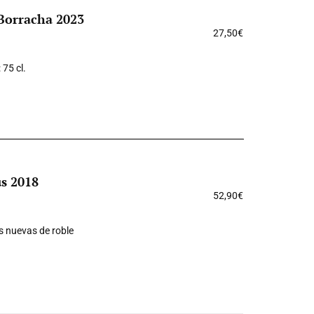
 Borracha 2023
27,50
€
: 75 cl.
us 2018
52,90
€
s nuevas de roble