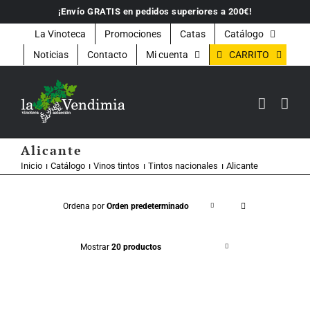
Saltar
¡Envío GRATIS en pedidos superiores a 200€!
al
contenido
La Vinoteca
Promociones
Catas
Catálogo
CARRITO
Noticias
Contacto
Mi cuenta
Alicante
Inicio
Catálogo
Vinos tintos
Tintos nacionales
Alicante
Ordena por
Orden predeterminado
Mostrar
20 productos