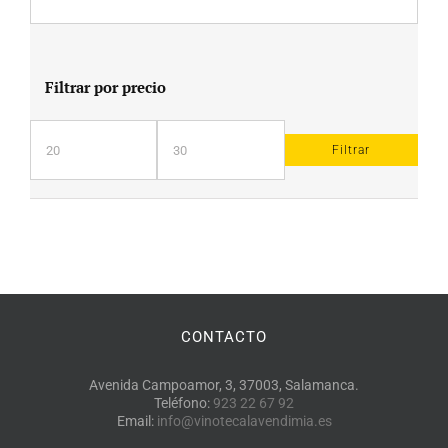
Filtrar por precio
Filtrar
Precio
Precio
mínimo
máximo
CONTACTO
Avenida Campoamor, 3, 37003, Salamanca.
Teléfono:
923 22 67 92
Email:
info@vinotecalavendimia.es