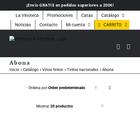
Saltar
¡Envío GRATIS en pedidos superiores a 200€!
al
contenido
La Vinoteca
Promociones
Catas
Catálogo
CARRITO
Noticias
Contacto
Mi cuenta
Abona
Inicio
Catálogo
Vinos tintos
Tintos nacionales
Abona
Ordena por
Orden predeterminado
Mostrar
20 productos