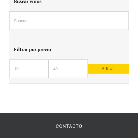
Buscar vinos
Filtrar por precio
Filtrar
Precio
Precio
mínimo
máximo
CONTACTO