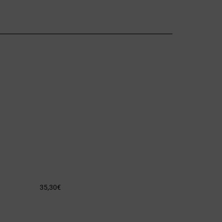
35,30
€