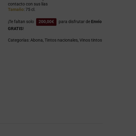
contacto con sus lías
Tamaño
: 75 cl.
¡Te faltan solo
200,00
€
para disfrutar de
Envío
GRATIS
!
Categorías:
Abona
,
Tintos nacionales
,
Vinos tintos