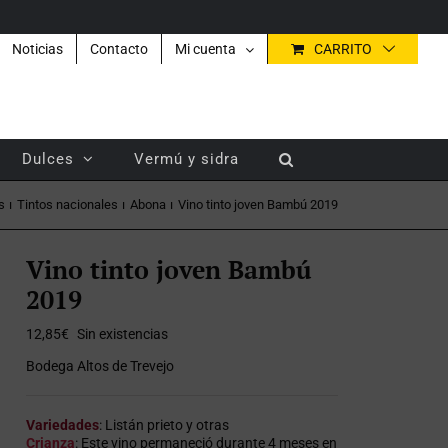
Noticias
Contacto
Mi cuenta
CARRITO
Dulces
Vermú y sidra
s
Tintos nacionales
Abona
Vino tinto joven Bambú 2019
Vino tinto joven Bambú
2019
12,85
€
Sin existencias
Bodega Altos de Trevejo
Variedades
: Listán prieto y otras
Crianza
: Este vino permaneció durante 4 meses en