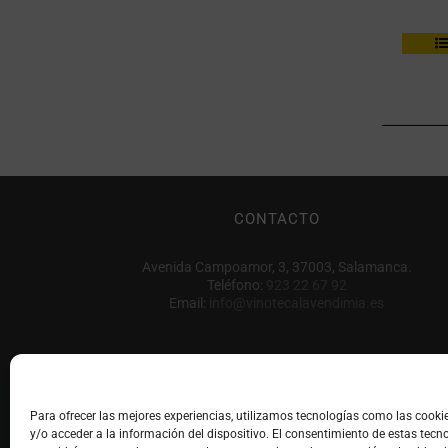
CONTACTO
Avenida Campoamor, 3, 37003, Salamanca.
Teléfono:
923 22 67 92
Email:
info@vinotecalavendimia.es
Para ofrecer las mejores experiencias, utilizamos tecnologías como las cook
y/o acceder a la información del dispositivo. El consentimiento de estas tecn