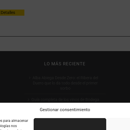
Detalles
LO MÁS RECIENTE
Alba Abiega Desde Zero: el Ribera del
Duero que lo da todo desde el primer
sorbo
Guía completa de los vinos de Bodega
Tomás Postigo: qué comprar y por qué
Gestionar consentimiento
Cómo leer la etiqueta de un vino: guía
ies para almacenar
completa paso a paso
ologías nos