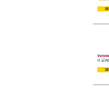
Varied
cl.
Ap