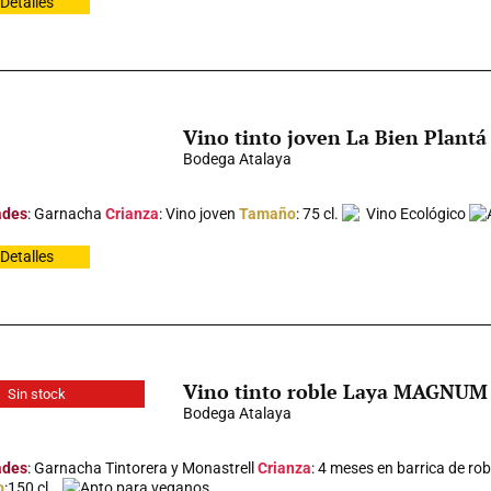
Detalles
Vino tinto joven La Bien Plantá
Bodega Atalaya
ades
: Garnacha
Crianza
: Vino joven
Tamaño
: 75 cl.
Vino Ecológico
Detalles
Vino tinto roble Laya MAGNUM
Sin stock
Bodega Atalaya
ades
: Garnacha Tintorera y Monastrell
Crianza
: 4 meses en barrica de rob
o
:150 cl.
Apto para veganos