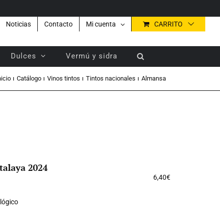
Noticias
Contacto
Mi cuenta
CARRITO
Dulces
Vermú y sidra
nicio
Catálogo
Vinos tintos
Tintos nacionales
Almansa
Atalaya 2024
6,40
€
lógico