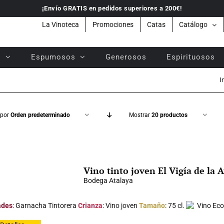
¡Envío GRATIS en pedidos superiores a 200€!
La Vinoteca
Promociones
Catas
Catálogo
s
Espumosos
Generosos
Espirituosos
I
 por
Orden predeterminado
Mostrar
20 productos
Vino tinto joven El Vigía de la 
Bodega Atalaya
ades
: Garnacha Tintorera
Crianza
: Vino joven
Tamaño
: 75 cl.
Vino Eco