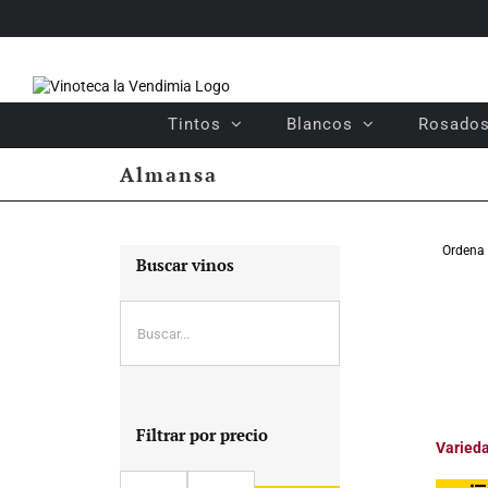
Saltar
al
contenido
Tintos
Blancos
Rosado
Almansa
Ordena
Buscar vinos
Filtrar por precio
Varied