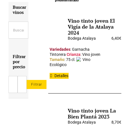
predeterminado
Buscar
vinos
Vino tinto joven El
Vigía de la Atalaya
2024
Bodega Atalaya
6,40
€
Variedades
: Garnacha
Tintorera
Crianza
: Vino joven
Filtrar
Tamaño
: 75 cl.
Vino
por
Ecológico
precio
Detalles
Filtrar
Precio
Precio
mínimo
máximo
Vino tinto joven La
Bien Plantá 2023
Bodega Atalaya
8,70
€