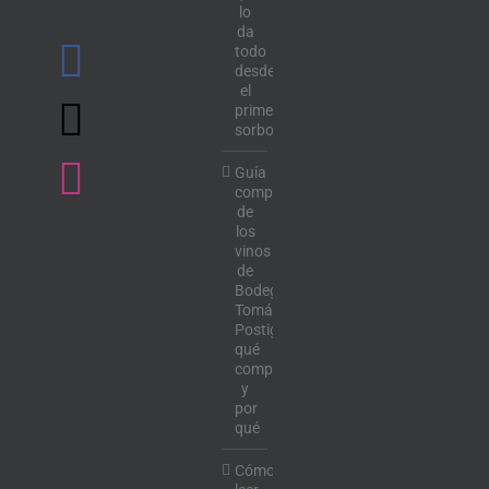
lo
da
todo
desde
el
primer
sorbo
Guía
completa
de
los
vinos
de
Bodega
Tomás
Postigo:
qué
comprar
y
por
qué
Cómo