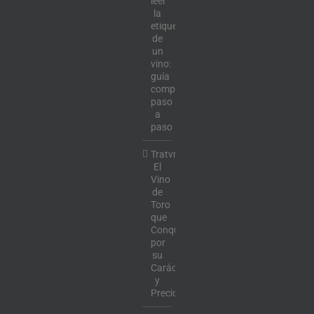
leer
la
etiqueta
de
un
vino:
guía
completa
paso
a
paso
Tratvm:
El
Vino
de
Toro
que
Conquista
por
su
Carácter
y
Precio