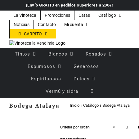
Saltar
¡Envío GRATIS en pedidos superiores a 200€!
al
contenido
La Vinoteca
Promociones
Catas
Catálogo
Noticias
Contacto
Mi cuenta
CARRITO
Tintos
Blancos
Rosados
Espumosos
Generosos
Espirituosos
Dulces
Vermú y sidra
Bodega Atalaya
Inicio
Catálogo
Bodega Atalaya
Ordena por
Orden