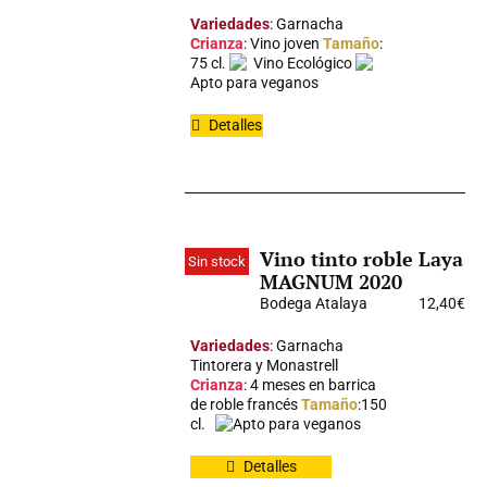
Variedades
: Garnacha
Crianza
: Vino joven
Tamaño
:
75 cl.
Vino Ecológico
Apto para veganos
Detalles
Vino tinto roble Laya
Sin stock
MAGNUM 2020
Bodega Atalaya
12,40
€
Variedades
: Garnacha
Tintorera y Monastrell
Crianza
: 4 meses en barrica
de roble francés
Tamaño
:150
cl.
Apto para veganos
Detalles