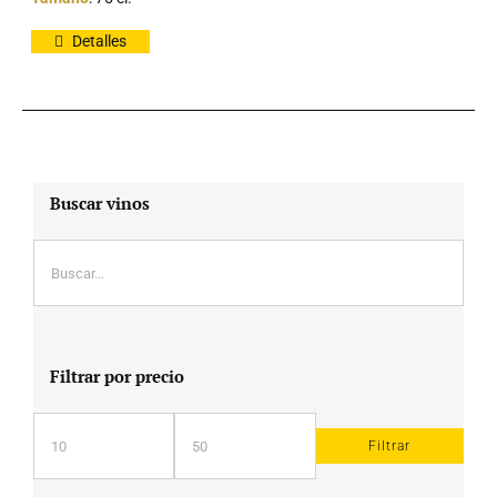
Detalles
Buscar vinos
Filtrar por precio
Filtrar
Precio
Precio
mínimo
máximo