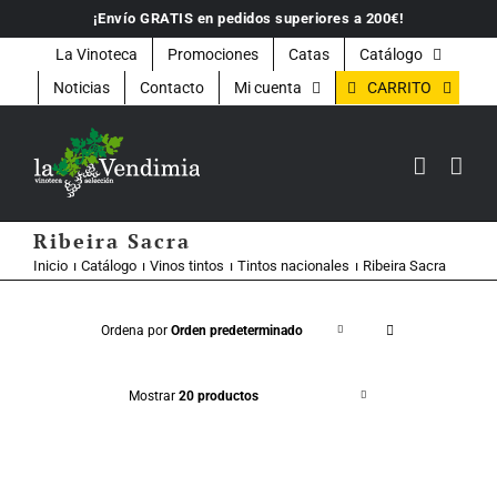
Saltar
¡Envío GRATIS en pedidos superiores a 200€!
al
contenido
La Vinoteca
Promociones
Catas
Catálogo
CARRITO
Noticias
Contacto
Mi cuenta
Ribeira Sacra
Inicio
Catálogo
Vinos tintos
Tintos nacionales
Ribeira Sacra
Ordena por
Orden predeterminado
Mostrar
20 productos