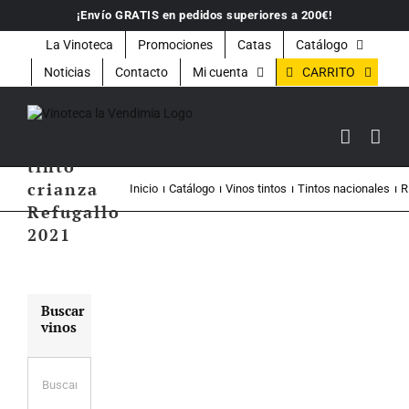
Saltar
¡Envío GRATIS en pedidos superiores a 200€!
al
contenido
La Vinoteca
Promociones
Catas
Catálogo
CARRITO
Noticias
Contacto
Mi cuenta
Vino
tinto
crianza
Inicio
Catálogo
Vinos tintos
Tintos nacionales
R
Refugallo
2021
Buscar
vinos