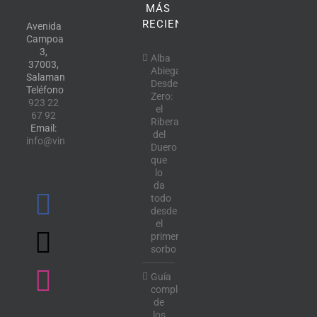
MÁS
RECIENTE
Avenida
Campoamor,
3,
Alba
37003,
Abiega
Salamanca.
Desde
Teléfono:
Zero:
923 22
el
67 92
Ribera
Email:
del
info@vinotecalavendimia.es
Duero
que
lo
da
todo
desde
el
primer
sorbo
Guía
completa
de
los