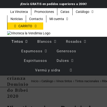
Saltar
¡Envío GRATIS en pedidos superiores a 200€!
al
contenido
La Vinoteca
Promociones
Catas
Catálogo
Noticias
Contacto
Mi cuenta
CARRITO
Tintos
Blancos
Rosados
Espumosos
Generosos
Espirituosos
Dulces
Vino
Vermú y sidra
tinto
crianza
Inicio
Catálogo
Vinos tintos
Tintos nacionales
Rib
Dominio
do Bibei
2020