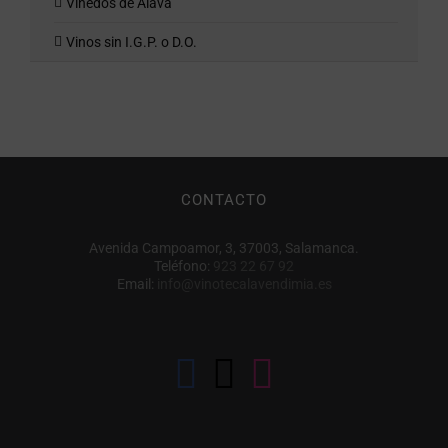
Viñedos de Álava
Vinos sin I.G.P. o D.O.
CONTACTO
Avenida Campoamor, 3, 37003, Salamanca.
Teléfono:
923 22 67 92
Email:
info@vinotecalavendimia.es