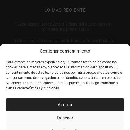
LO MÁS RECIENTE
Alba Abiega Desde Zero: el Ribera del Duero que lo da
todo desde el primer sorbo
Guía completa de los vinos de Bodega Tomás Postigo:
qué comprar y por qué
Gestionar consentimiento
Cómo leer la etiqueta de un vino: guía completa paso a
Para ofrecer las mejores experiencias, utilizamos tecnologías como las
paso
cookies para almacenar y/o acceder a la información del dispositivo. El
consentimiento de estas tecnologías nos permitirá procesar datos como el
Tratvm: El Vino de Toro que Conquista por su Carácter
comportamiento de navegación o las identificaciones únicas en este sitio.
y Precio
No consentir o retirar el consentimiento, puede afectar negativamente a
ciertas características y funciones.
Aceptar
Denegar