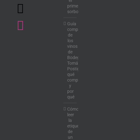
el
primer
sorbo
Guía
completa
de
los
vinos
de
Bodega
Tomás
Postigo:
qué
comprar
y
por
qué
Cómo
leer
la
etiqueta
de
un