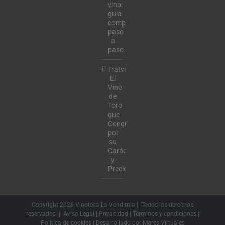
vino:
guía
completa
paso
a
paso
Tratvm:
El
Vino
de
Toro
que
Conquista
por
su
Carácter
y
Precio
Copyright
2026 Vinoteca La Vendimia | Todos los derechos
reservados |
Aviso Legal
|
Privacidad
|
Términos y condiciones
|
Política de cookies
| Desarrollado por
Mares Virtuales