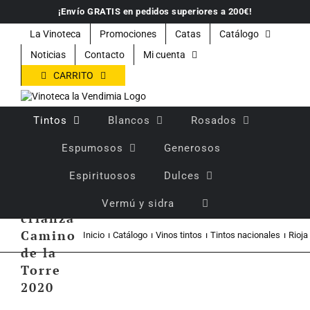
Saltar
¡Envío GRATIS en pedidos superiores a 200€!
al
contenido
La Vinoteca
Promociones
Catas
Catálogo
Noticias
Contacto
Mi cuenta
CARRITO
Tintos
Blancos
Rosados
Espumosos
Generosos
Espirituosos
Dulces
Vino
tinto
Vermú y sidra
crianza
Camino
Inicio
Catálogo
Vinos tintos
Tintos nacionales
Rioja
de la
Torre
2020