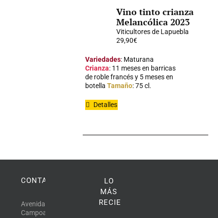
Vino tinto crianza
Melancólica 2023
Viticultores de Lapuebla
29,90
€
Variedades
: Maturana
Crianza
: 11 meses en barricas
de roble francés y 5 meses en
botella
Tamaño
: 75 cl.
Detalles
CONTACTO
LO
MÁS
RECIENTE
Avenida
Campoamor,