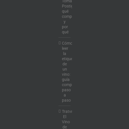
Tomás
Postigo:
qué
comprar
y
por
qué
Cómo
leer
la
etiqueta
de
un
vino:
guía
completa
paso
a
paso
Tratvm:
El
Vino
de