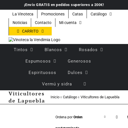
Saltar
¡Envío GRATIS en pedidos superiores a 200€!
al
contenido
La Vinoteca
Promociones
Catas
Catálogo
Noticias
Contacto
Mi cuenta
CARRITO
Tintos
Blancos
Rosados
Espumosos
Generosos
Espirituosos
Dulces
Vermú y sidra
Viticultores
Inicio
Catálogo
Viticultores de Lapuebla
de Lapuebla
Ordena por
Orden