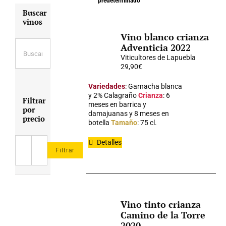
predeterminado
Buscar
vinos
Vino blanco crianza
Adventicia 2022
Viticultores de Lapuebla
29,90
€
Variedades
: Garnacha blanca
y 2% Calagraño
Crianza
: 6
Filtrar
meses en barrica y
por
damajuanas y 8 meses en
precio
botella
Tamaño
: 75 cl.
Detalles
Filtrar
Precio
Precio
mínimo
máximo
Vino tinto crianza
Camino de la Torre
2020