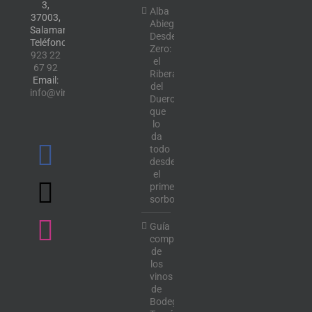
3,
Alba
37003,
Abiega
Salamanca.
Desde
Teléfono:
Zero:
923 22
el
67 92
Ribera
Email:
del
info@vinotecalavendimia.es
Duero
que
lo
da
todo
desde
el
primer
sorbo
Guía
completa
de
los
vinos
de
Bodega