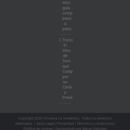
vino:
guía
completa
paso
a
paso
Tratvm:
El
Vino
de
Toro
que
Conquista
por
su
Carácter
y
Precio
Copyright
2026 Vinoteca La Vendimia | Todos los derechos
reservados |
Aviso Legal
|
Privacidad
|
Términos y condiciones
|
Política de cookies
| Desarrollado por
Mares Virtuales