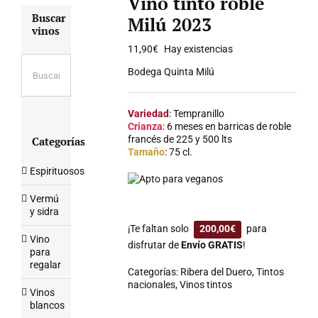
Vino tinto roble
Buscar
Milú 2023
vinos
11,90
€
Hay existencias
Bodega Quinta Milú
Variedad
: Tempranillo
Crianza
: 6 meses en barricas de roble
francés de 225 y 500 lts
Categorías
Tamaño
: 75 cl.
Espirituosos
Apto para veganos
Vermú
y sidra
¡Te faltan solo
200,00
€
para
Vino
disfrutar de
Envío GRATIS
!
para
regalar
Categorías:
Ribera del Duero
,
Tintos
nacionales
,
Vinos tintos
Vinos
blancos