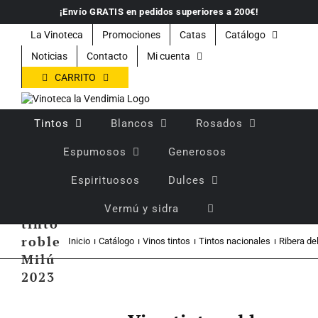
Saltar
¡Envío GRATIS en pedidos superiores a 200€!
al
contenido
La Vinoteca
Promociones
Catas
Catálogo
Noticias
Contacto
Mi cuenta
CARRITO
Tintos
Blancos
Rosados
Espumosos
Generosos
Espirituosos
Dulces
Vino
Vermú y sidra
tinto
roble
Inicio
Catálogo
Vinos tintos
Tintos nacionales
Ribera de
Milú
2023