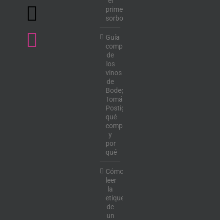
el
primer
sorbo
Guía
completa
de
los
vinos
de
Bodega
Tomás
Postigo:
qué
comprar
y
por
qué
Cómo
leer
la
etiqueta
de
un