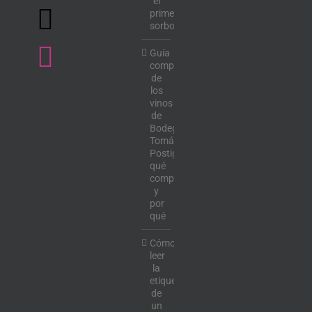
el
primer
sorbo
Guía
completa
de
los
vinos
de
Bodega
Tomás
Postigo:
qué
comprar
y
por
qué
Cómo
leer
la
etiqueta
de
un