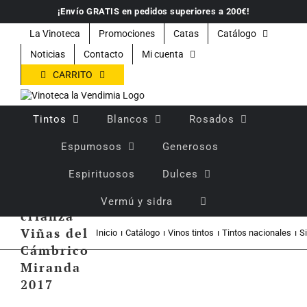
Saltar
¡Envío GRATIS en pedidos superiores a 200€!
al
contenido
La Vinoteca
Promociones
Catas
Catálogo
Noticias
Contacto
Mi cuenta
CARRITO
Tintos
Blancos
Rosados
Espumosos
Generosos
Espirituosos
Dulces
Vino
tinto
Vermú y sidra
crianza
Viñas del
Inicio
Catálogo
Vinos tintos
Tintos nacionales
S
Cámbrico
Miranda
2017