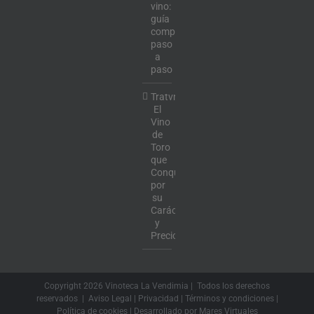
vino:
guía
completa
paso
a
paso
Tratvm:
El
Vino
de
Toro
que
Conquista
por
su
Carácter
y
Precio
Copyright
2026 Vinoteca La Vendimia | Todos los derechos
reservados |
Aviso Legal
|
Privacidad
|
Términos y condiciones
|
Política de cookies
| Desarrollado por
Mares Virtuales