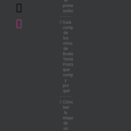
el
primer
sorbo
Guía
completa
de
los
vinos
de
Bodega
Tomás
Postigo:
qué
comprar
y
por
qué
Cómo
leer
la
etiqueta
de
un