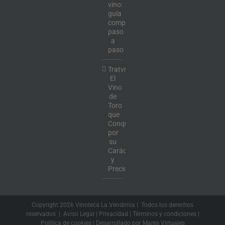
vino:
guía
completa
paso
a
paso
Tratvm:
El
Vino
de
Toro
que
Conquista
por
su
Carácter
y
Precio
Copyright
2026 Vinoteca La Vendimia | Todos los derechos
reservados |
Aviso Legal
|
Privacidad
|
Términos y condiciones
|
Política de cookies
| Desarrollado por
Mares Virtuales