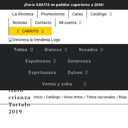
Saltar
¡Envío GRATIS en pedidos superiores a 200€!
al
contenido
La Vinoteca
Promociones
Catas
Catálogo
Noticias
Contacto
Mi cuenta
CARRITO
Tintos
Blancos
Rosados
Espumosos
Generosos
Espirituosos
Dulces
Vino
Vermú y sidra
tinto
crianza
Inicio
Catálogo
Vinos tintos
Tintos nacionales
Rioja
Tartalo
2019