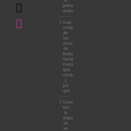
el
primer
sorbo
Guía
completa
de
los
vinos
de
Bodega
Tomás
Postigo:
qué
comprar
y
por
qué
Cómo
leer
la
etiqueta
de
un