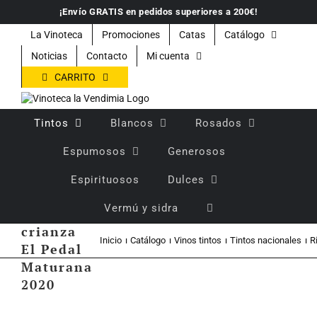
Saltar
¡Envío GRATIS en pedidos superiores a 200€!
al
contenido
La Vinoteca
Promociones
Catas
Catálogo
Noticias
Contacto
Mi cuenta
CARRITO
Tintos
Blancos
Rosados
Espumosos
Generosos
Espirituosos
Dulces
Vino
Vermú y sidra
tinto
crianza
Inicio
Catálogo
Vinos tintos
Tintos nacionales
R
El Pedal
Maturana
2020