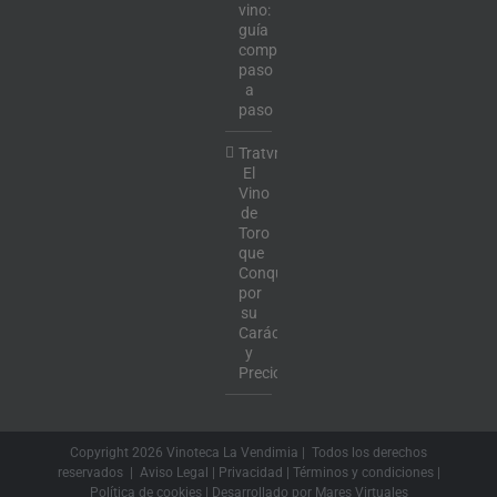
vino:
guía
completa
paso
a
paso
Tratvm:
El
Vino
de
Toro
que
Conquista
por
su
Carácter
y
Precio
Copyright
2026 Vinoteca La Vendimia | Todos los derechos
reservados |
Aviso Legal
|
Privacidad
|
Términos y condiciones
|
Política de cookies
| Desarrollado por
Mares Virtuales