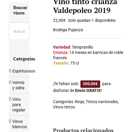
Vino tinto crianza
Buscar
Valdepoleo 2019
vinos
22,90
€
Solo quedan 1 disponibles
Bodega Pujanza
Variedad
: Tempranillo
Crianza
: 14 meses en barricas de roble
francés
Categorías
Tamaño
: 75 cl
Espirituosos
Vermú
¡Te faltan solo
200,00
€
para
y sidra
disfrutar de
Envío GRATIS
!
Vino
Categorías:
Rioja
,
Tintos nacionales
,
para
Vinos tintos
regalar
Vinos
blancos
Productos relacionados