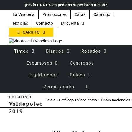
Saltar
¡Envío GRATIS en pedidos superiores a 200€!
al
contenido
La Vinoteca
Promociones
Catas
Catálogo
Noticias
Contacto
Mi cuenta
CARRITO
Tintos
Blancos
Rosados
Espumosos
Generosos
Espirituosos
Dulces
Vermú y sidra
Vino tinto
crianza
Inicio
Catálogo
Vinos tintos
Tintos nacionales
Valdepoleo
2019