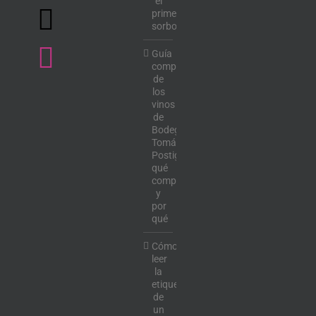
el
primer
sorbo
Guía
completa
de
los
vinos
de
Bodega
Tomás
Postigo:
qué
comprar
y
por
qué
Cómo
leer
la
etiqueta
de
un