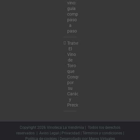
vino:
guía
completa
paso
a
paso
Tratvm:
El
Vino
de
Toro
que
Conquista
por
su
Carácter
y
Precio
Copyright
2026 Vinoteca La Vendimia | Todos los derechos
reservados |
Aviso Legal
|
Privacidad
|
Términos y condiciones
|
Política de cookies
| Desarrollado por
Mares Virtuales