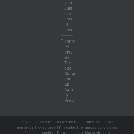
vino:
guía
completa
paso
a
paso
Tratvm:
El
Vino
de
Toro
que
Conquista
por
su
Carácter
y
Precio
Copyright
2026 Vinoteca La Vendimia | Todos los derechos
reservados |
Aviso Legal
|
Privacidad
|
Términos y condiciones
|
Política de cookies
| Desarrollado por
Mares Virtuales