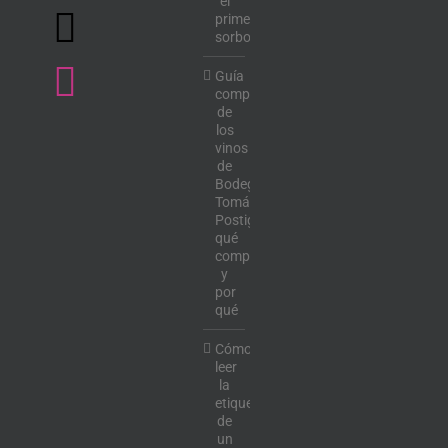
el
primer
sorbo
Guía
completa
de
los
vinos
de
Bodega
Tomás
Postigo:
qué
comprar
y
por
qué
Cómo
leer
la
etiqueta
de
un