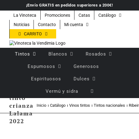
Saltar
¡Envío GRATIS en pedidos superiores a 200€!
al
contenido
La Vinoteca
Promociones
Catas
Catálogo
Noticias
Contacto
Mi cuenta
CARRITO
Tintos
Blancos
Rosados
Espumosos
Generosos
Espirituosos
Dulces
Vino
Vermú y sidra
tinto
crianza
Inicio
Catálogo
Vinos tintos
Tintos nacionales
Ribei
Lalama
2022