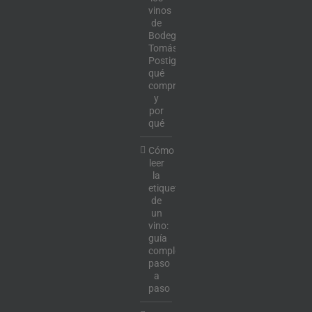
vinos
de
Bodega
Tomás
Postigo:
qué
comprar
y
por
qué
Cómo
leer
la
etiqueta
de
un
vino:
guía
completa
paso
a
paso