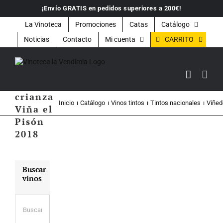
Saltar
¡Envío GRATIS en pedidos superiores a 200€!
al
contenido
La Vinoteca
Promociones
Catas
Catálogo
CARRITO
Noticias
Contacto
Mi cuenta
Vino
tinto
crianza
Inicio
Catálogo
Vinos tintos
Tintos nacionales
Viñed
Viña el
Pisón
2018
Buscar
vinos