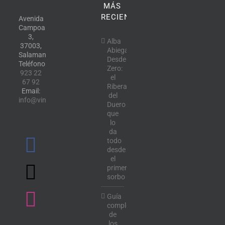
MÁS
RECIENTE
Avenida
Campoamor,
3,
Alba
37003,
Abiega
Salamanca.
Desde
Teléfono:
Zero:
923 22
el
67 92
Ribera
Email:
del
info@vinotecalavendimia.es
Duero
que
lo
da
todo
desde
el
primer
sorbo
Guía
completa
de
los