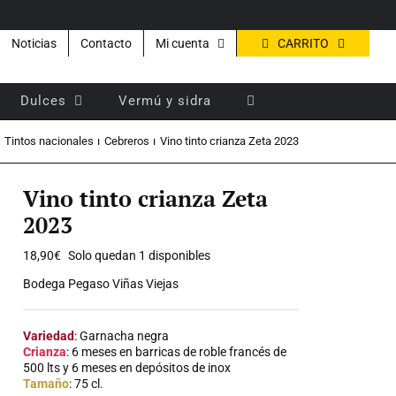
CARRITO
Noticias
Contacto
Mi cuenta
Dulces
Vermú y sidra
Tintos nacionales
Cebreros
Vino tinto crianza Zeta 2023
Vino tinto crianza Zeta
2023
18,90
€
Solo quedan 1 disponibles
Bodega Pegaso Viñas Viejas
Variedad
: Garnacha negra
Crianza
: 6 meses en barricas de roble francés de
500 lts y 6 meses en depósitos de inox
Tamaño
: 75 cl.