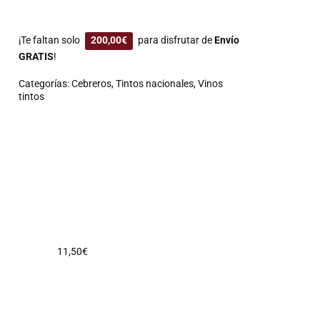
¡Te faltan solo
200,00
€
para disfrutar de
Envío
GRATIS
!
Categorías:
Cebreros
,
Tintos nacionales
,
Vinos
tintos
11,50
€