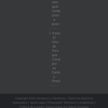
vino:
guía
completa
paso
a
paso
Tratvm:
El
Vino
de
Toro
que
Conquista
por
su
Carácter
y
Precio
Copyright
2026 Vinoteca La Vendimia | Todos los derechos
reservados |
Aviso Legal
|
Privacidad
|
Términos y condiciones
|
Política de cookies
| Desarrollado por
Mares Virtuales