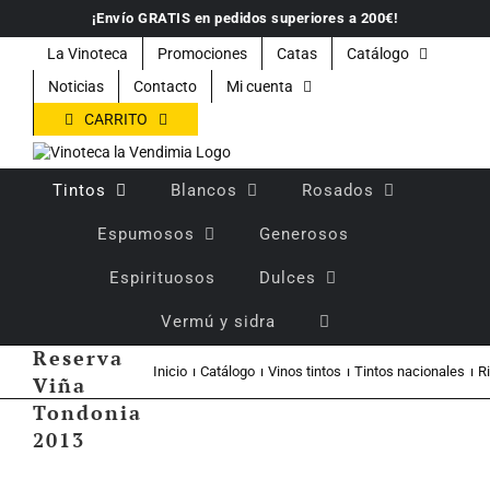
Saltar
¡Envío GRATIS en pedidos superiores a 200€!
al
contenido
La Vinoteca
Promociones
Catas
Catálogo
Noticias
Contacto
Mi cuenta
CARRITO
Tintos
Blancos
Rosados
Espumosos
Generosos
Espirituosos
Dulces
Vino
Vermú y sidra
tinto
Reserva
Inicio
Catálogo
Vinos tintos
Tintos nacionales
R
Viña
Tondonia
2013