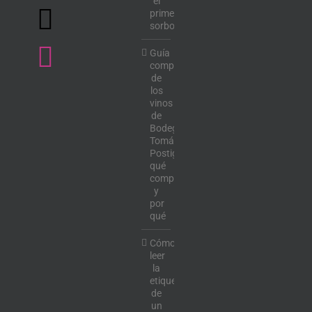
el
primer
sorbo
Guía
completa
de
los
vinos
de
Bodega
Tomás
Postigo:
qué
comprar
y
por
qué
Cómo
leer
la
etiqueta
de
un