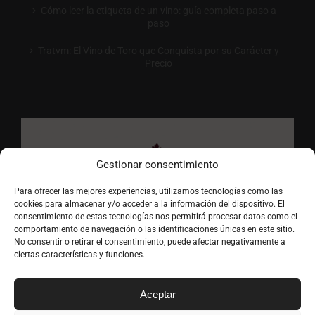
Cómo leer la etiqueta de un vino: guía completa paso a
paso
Tratvm: El Vino de Toro que Conquista por su Carácter y
Precio
Gestionar consentimiento
Para ofrecer las mejores experiencias, utilizamos tecnologías como las
cookies para almacenar y/o acceder a la información del dispositivo. El
consentimiento de estas tecnologías nos permitirá procesar datos como el
comportamiento de navegación o las identificaciones únicas en este sitio.
No consentir o retirar el consentimiento, puede afectar negativamente a
ciertas características y funciones.
Aceptar