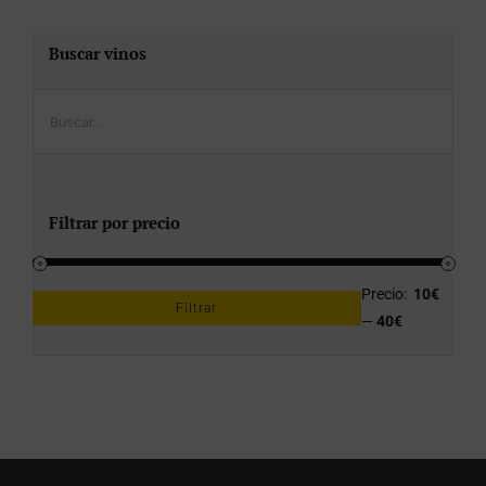
Buscar vinos
Filtrar por precio
Precio:
10€
Filtrar
Precio
Precio
—
40€
mínimo
máximo