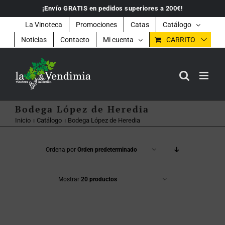
Saltar
¡Envío GRATIS en pedidos superiores a 200€!
al
contenido
La Vinoteca
Promociones
Catas
Catálogo
Noticias
Contacto
Mi cuenta
CARRITO
Bodega López de Heredia
Inicio
Catálogo
Bodega López de Heredia
Ordena por
Orden predeterminado
Mostrar
20 productos