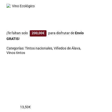
Vino Ecológico
¡Te faltan solo
200,00
€
para disfrutar de
Envío
GRATIS
!
Categorías:
Tintos nacionales
,
Viñedos de Álava
,
Vinos tintos
13,50
€