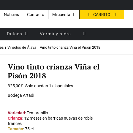
CARRITO
Noticias
Contacto
Mi cuenta
Dulces
Vermú y sidra
les
Viñedos de Álava
Vino tinto crianza Viña el Pisón 2018
Vino tinto crianza Viña el
Pisón 2018
325,00
€
Solo quedan 1 disponibles
Bodega Artadi
Variedad
: Tempranillo
Crianza
: 12 meses en barricas nuevas de roble
francés
Tamaño
: 75 cl.