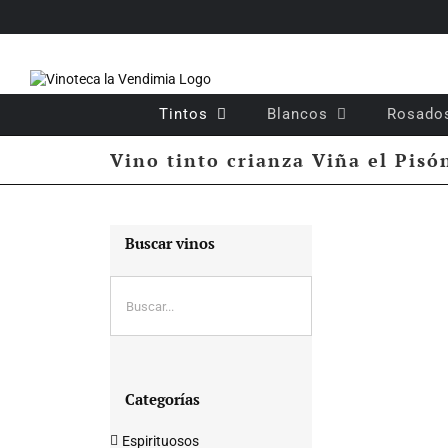
Saltar
al
contenido
Tintos
Blancos
Rosado
Vino tinto crianza Viña el Pisó
Buscar vinos
Categorías
Espirituosos