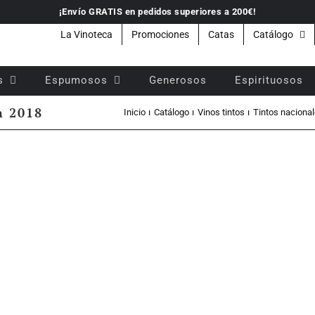
¡Envío GRATIS en pedidos superiores a 200€!
La Vinoteca
Promociones
Catas
Catálogo
s
Espumosos
Generosos
Espirituosos
n 2018
Inicio
Catálogo
Vinos tintos
Tintos naciona