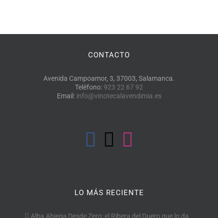
CONTACTO
Avenida Campoamor, 3, 37003, Salamanca.
Teléfono:
923 22 67 92
Email:
info@vinotecalavendimia.es
LO MÁS RECIENTE
Alba Abiega Desde Zero: el Ribera del Duero que lo da