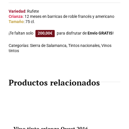
Variedad
: Rufete
Crianza
: 12 meses en barricas de roble francés y americano
Tamaño
: 75 cl.
¡Te faltan solo
200,00
€
para disfrutar de
Envío GRATIS
!
Categorías:
Sierra de Salamanca
,
Tintos nacionales
,
Vinos
tintos
Productos relacionados
Vino tinto crianza Quest 2016