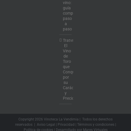
vino:
guía
completa
paso
a
paso
Tratvm:
El
Vino
de
Toro
que
Conquista
por
su
Carácter
y
Precio
Copyright
2026 Vinoteca La Vendimia | Todos los derechos
reservados |
Aviso Legal
|
Privacidad
|
Términos y condiciones
|
Política de cookies
| Desarrollado por
Mares Virtuales