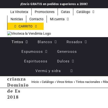
Saltar
¡Envío GRATIS en pedidos superiores a 200€!
al
contenido
La Vinoteca
Promociones
Catas
Catálogo
Noticias
Contacto
Mi cuenta
CARRITO
Tintos
Blancos
Rosados
Espumosos
Generosos
Espirituosos
Dulces
Vino
Vermú y sidra
tinto
crianza
Inicio
Catálogo
Vinos tintos
Tintos nacionales
Rib
Dominio
de Es
2018