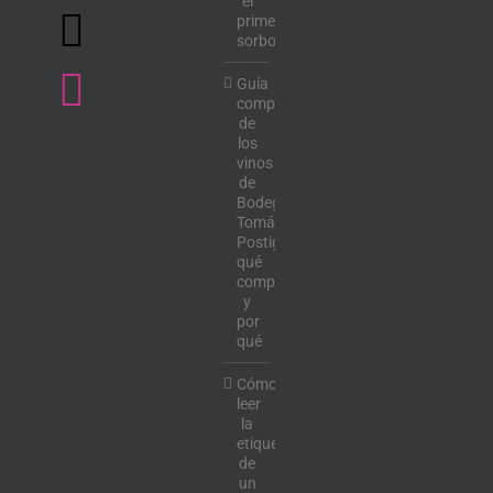
el
primer
sorbo
Guía
completa
de
los
vinos
de
Bodega
Tomás
Postigo:
qué
comprar
y
por
qué
Cómo
leer
la
etiqueta
de
un