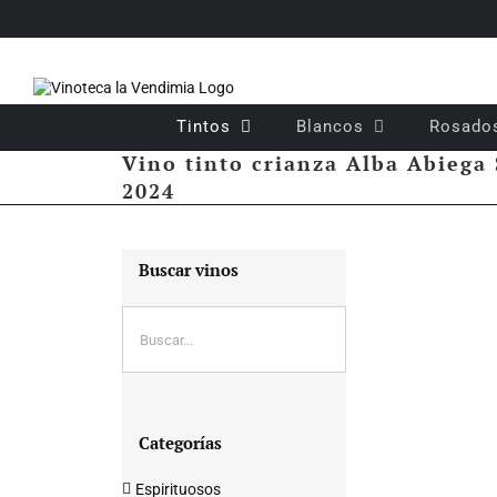
Saltar
al
contenido
Tintos
Blancos
Rosado
Vino tinto crianza Alba Abiega 
2024
Buscar vinos
Categorías
Espirituosos