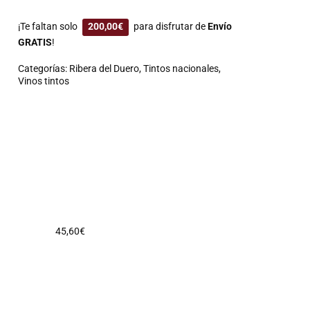
¡Te faltan solo
200,00
€
para disfrutar de
Envío
GRATIS
!
Categorías:
Ribera del Duero
,
Tintos nacionales
,
Vinos tintos
45,60
€