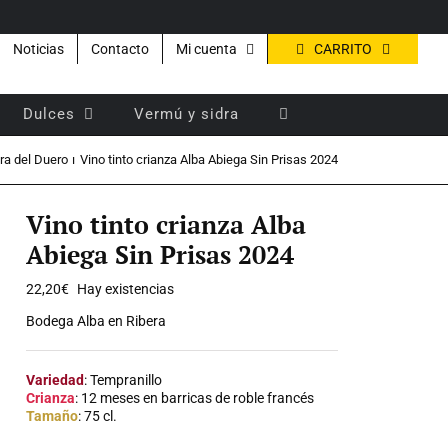
CARRITO
Noticias
Contacto
Mi cuenta
Dulces
Vermú y sidra
ra del Duero
Vino tinto crianza Alba Abiega Sin Prisas 2024
Vino tinto crianza Alba
Abiega Sin Prisas 2024
22,20
€
Hay existencias
Bodega Alba en Ribera
Variedad
: Tempranillo
Crianza
: 12 meses en barricas de roble francés
Tamaño
: 75 cl.