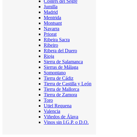
Costers del Segre
Jumilla
Madrid
Mentrida
Montsant
Navarra
Priorat
Ribeira Sacra
Ribeiro
Ribera del Duero
Rioja
Sierra de Salamanca
Sierras de Málaga
Somontano
Tierra de Cádiz
Tierra de Castilla y León
Tierra de Mallorca
Tierra de Zamora
Toro
Utiel Requena
Valencia
Viñedos de Álava
Vinos sin I.G.P. o D.O.