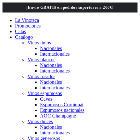
Saltar
¡Envío GRATIS en pedidos superiores a 200€!
al
contenido
La Vinoteca
Promociones
Catas
Catálogo
Vinos tintos
Nacionales
Internacionales
Vinos blancos
Nacionales
Internacionales
Vinos rosados
Nacionales
Internacionales
Vinos espumosos
Cavas
Espumosos Corpinnat
Espumosos nacionales
AOC Champagne
Vinos dulces
Nacionales
Internacionales
Vinos generosos