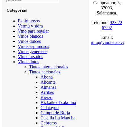
Campoamor, 3,
37003,
Categorías
Salamanca.
Espirituosos
Teléfono:
923 22
Vermú y sidra
67 92
Vino para regalar
Vinos blancos
Email:
Vinos dulces
info@vinotecalaven
Vinos espumosos
Vinos generosos
Vinos rosados
Vinos tintos
Tintos internacionales
Tintos nacionales
Abona
Alicante
Almansa
Arribes
Bierzo
Bizkaiko Txakolina
Calatayud
Campo de Borja
Castilla La Mancha
Cebreros