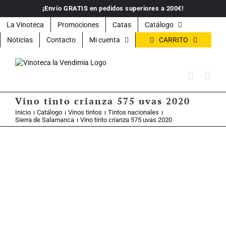
Saltar
¡Envío GRATIS en pedidos superiores a 200€!
al
contenido
La Vinoteca
Promociones
Catas
Catálogo
CARRITO
Noticias
Contacto
Mi cuenta
Vino tinto crianza 575 uvas 2020
Inicio
Catálogo
Vinos tintos
Tintos nacionales
Sierra de Salamanca
Vino tinto crianza 575 uvas 2020