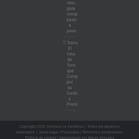
vino:
guía
completa
paso
a
paso
Tratvm:
El
Vino
de
Toro
que
Conquista
por
su
Carácter
y
Precio
Copyright
2026 Vinoteca La Vendimia | Todos los derechos
reservados |
Aviso Legal
|
Privacidad
|
Términos y condiciones
|
Política de cookies
| Desarrollado por
Mares Virtuales