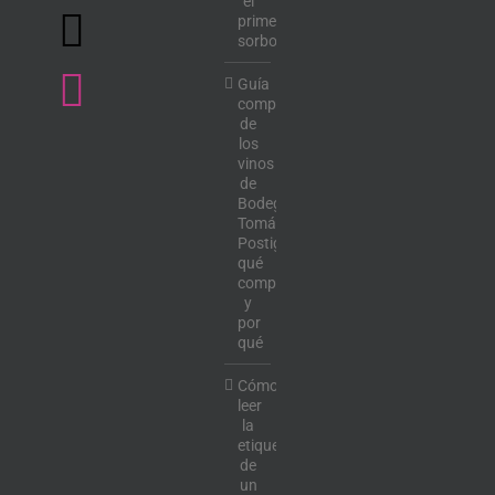
el
primer
sorbo
Guía
completa
de
los
vinos
de
Bodega
Tomás
Postigo:
qué
comprar
y
por
qué
Cómo
leer
la
etiqueta
de
un