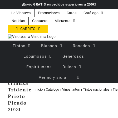
Saltar
¡Envío GRATIS en pedidos superiores a 200€!
al
contenido
La Vinoteca
Promociones
Catas
Catálogo
Noticias
Contacto
Mi cuenta
CARRITO
Tintos
Blancos
Rosados
Espumosos
Generosos
Espirituosos
Dulces
Vino
tinto
Vermú y sidra
crianza
Tridente
Inicio
Catálogo
Vinos tintos
Tintos nacionales
Tie
Prieto
Picudo
2020