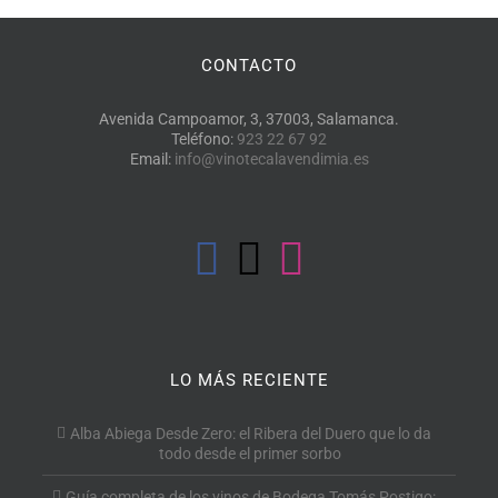
CONTACTO
Avenida Campoamor, 3, 37003, Salamanca.
Teléfono:
923 22 67 92
Email:
info@vinotecalavendimia.es
LO MÁS RECIENTE
Alba Abiega Desde Zero: el Ribera del Duero que lo da
todo desde el primer sorbo
Guía completa de los vinos de Bodega Tomás Postigo: