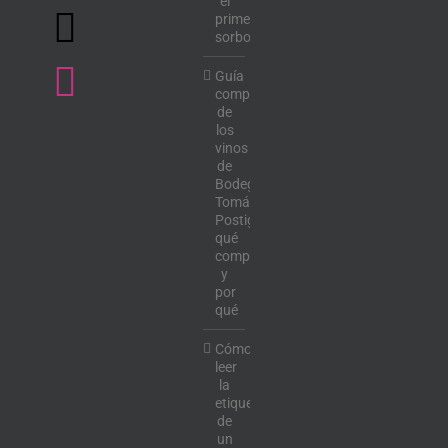
el
primer
sorbo
Guía
completa
de
los
vinos
de
Bodega
Tomás
Postigo:
qué
comprar
y
por
qué
Cómo
leer
la
etiqueta
de
un