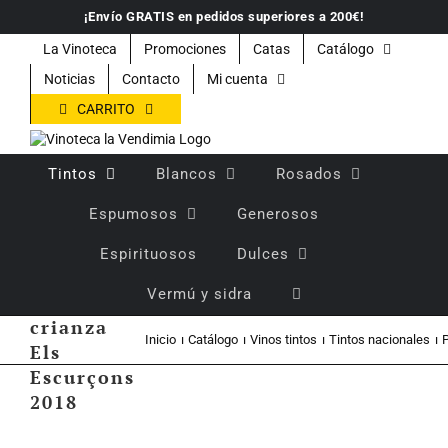
Saltar
¡Envío GRATIS en pedidos superiores a 200€!
al
contenido
La Vinoteca
Promociones
Catas
Catálogo
Noticias
Contacto
Mi cuenta
CARRITO
Tintos
Blancos
Rosados
Espumosos
Generosos
Espirituosos
Dulces
Vino
Vermú y sidra
tinto
crianza
Inicio
Catálogo
Vinos tintos
Tintos nacionales
P
Els
Escurçons
2018