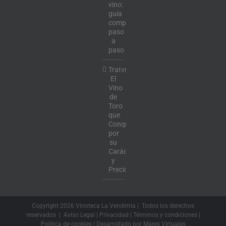
vino:
guía
completa
paso
a
paso
Tratvm:
El
Vino
de
Toro
que
Conquista
por
su
Carácter
y
Precio
Copyright
2026 Vinoteca La Vendimia | Todos los derechos
reservados |
Aviso Legal
|
Privacidad
|
Términos y condiciones
|
Política de cookies
| Desarrollado por
Mares Virtuales