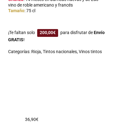
vino de roble americano y francés
Tamaño
: 75 cl
¡Te faltan solo
200,00
€
para disfrutar de
Envío
GRATIS
!
Categorías:
Rioja
,
Tintos nacionales
,
Vinos tintos
36,90
€