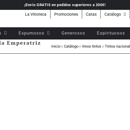
¡Envío GRATIS en pedidos superiores a 200€!
La Vinoteca
Promociones
Catas
Catálogo
s
Espumosos
Generosos
Espirituosos
 la Emperatriz
Inicio
Catálogo
Vinos tintos
Tintos naciona