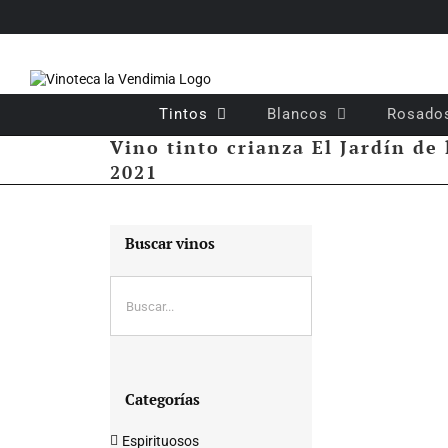
Saltar
al
contenido
Tintos
Blancos
Rosado
Vino tinto crianza El Jardín de
2021
Buscar vinos
Categorías
Espirituosos