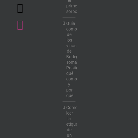
el
primer
sorbo
Guía
completa
de
los
vinos
de
Bodega
Tomás
Postigo:
qué
comprar
y
por
qué
Cómo
leer
la
etiqueta
de
un