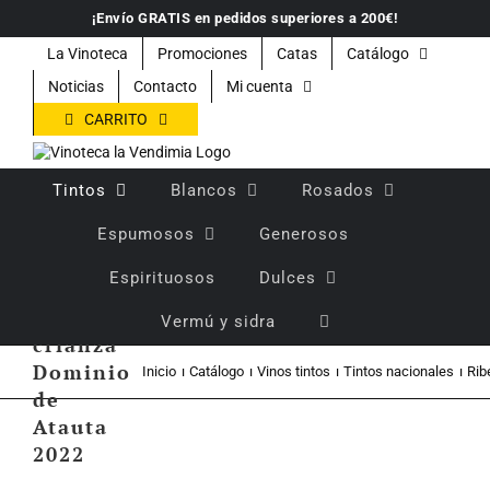
Saltar
¡Envío GRATIS en pedidos superiores a 200€!
al
contenido
La Vinoteca
Promociones
Catas
Catálogo
Noticias
Contacto
Mi cuenta
CARRITO
Tintos
Blancos
Rosados
Espumosos
Generosos
Espirituosos
Dulces
Vino
tinto
Vermú y sidra
crianza
Dominio
Inicio
Catálogo
Vinos tintos
Tintos nacionales
Rib
de
Atauta
2022