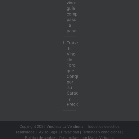
vino:
guía
completa
paso
a
paso
Tratvm:
El
Vino
de
Toro
que
Conquista
por
su
Carácter
y
Precio
Copyright
2026 Vinoteca La Vendimia | Todos los derechos
reservados |
Aviso Legal
|
Privacidad
|
Términos y condiciones
|
Política de cookies
| Desarrollado por
Mares Virtuales