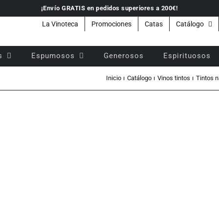
¡Envío GRATIS en pedidos superiores a 200€!
La Vinoteca
Promociones
Catas
Catálogo
s
Espumosos
Generosos
Espirituosos
Inicio
Catálogo
Vinos tintos
Tintos 