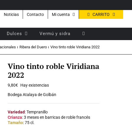
CARRITO
Noticias
Contacto
Mi cuenta
Dulces
Vermú y sidra
nacionales
Ribera del Duero
Vino tinto roble Viridiana 2022
Vino tinto roble Viridiana
2022
9,80
€
Hay existencias
Bodega Atalaya de Golbán
Variedad
: Tempranillo
Crianza
: 3 meses en barricas de roble francés
Tamaño
: 75 cl.