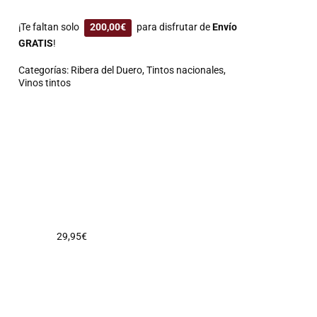
¡Te faltan solo
200,00
€
para disfrutar de
Envío
GRATIS
!
Categorías:
Ribera del Duero
,
Tintos nacionales
,
Vinos tintos
29,95
€