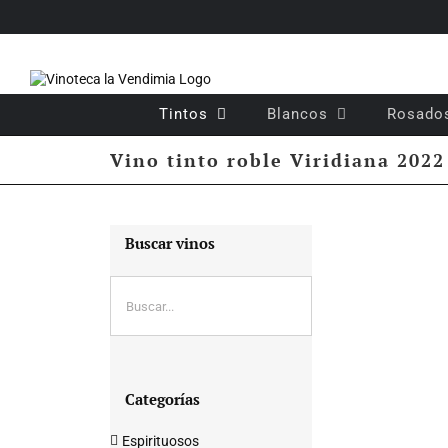
Saltar
al
contenido
Tintos
Blancos
Rosado
Vino tinto roble Viridiana 2022
Buscar vinos
Categorías
Espirituosos