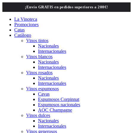
Saltar
¡Envío GRATIS en pedidos superiores a 200€!
al
contenido
La Vinoteca
Promociones
Catas
Catálogo
Vinos tintos
Nacionales
Internacionales
Vinos blancos
Nacionales
Internacionales
Vinos rosados
Nacionales
Internacionales
Vinos espumosos
Cavas
Espumosos Corpinnat
Espumosos nacionales
AOC Champagne
Vinos dulces
Nacionales
Internacionales
Vinos generosos