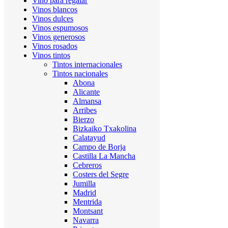
Vino para regalar
Vinos blancos
Vinos dulces
Vinos espumosos
Vinos generosos
Vinos rosados
Vinos tintos
Tintos internacionales
Tintos nacionales
Abona
Alicante
Almansa
Arribes
Bierzo
Bizkaiko Txakolina
Calatayud
Campo de Borja
Castilla La Mancha
Cebreros
Costers del Segre
Jumilla
Madrid
Mentrida
Montsant
Navarra