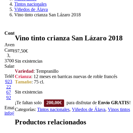
Tintos nacionales
Viñedos de Álava
Vino tinto crianza San Lázaro 2018
Contacto
Vino tinto crianza San Lázaro 2018
Avenida
Campoamor,
97,50
€
3,
37003,
Sin existencias
Salamanca.
Variedad
: Tempranillo
Teléfono:
Crianza
: 12 meses en barricas nuevas de roble francés
923
Tamaño
: 75 cl.
22
Sin existencias
67
92
¡Te faltan solo
200,00
€
para disfrutar de
Envío GRATIS
!
Email:
Categorías:
Tintos nacionales
,
Viñedos de Álava
,
Vinos tintos
info@vinotecalavendimia.es
Productos relacionados