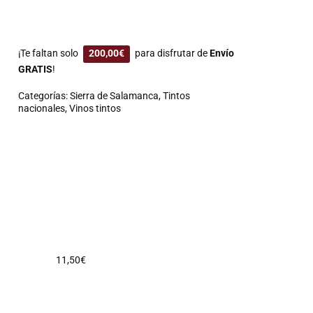
¡Te faltan solo
200,00
€
para disfrutar de
Envío
GRATIS
!
Categorías:
Sierra de Salamanca
,
Tintos
nacionales
,
Vinos tintos
11,50
€