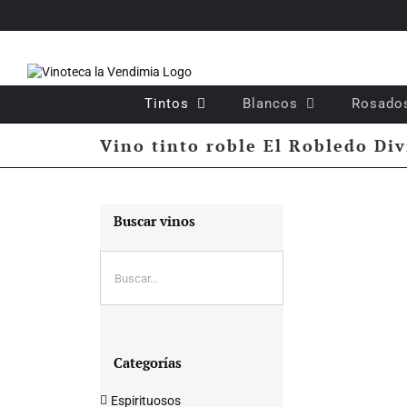
Saltar
al
contenido
Tintos
Blancos
Rosado
Vino tinto roble El Robledo Di
Buscar vinos
Categorías
Espirituosos