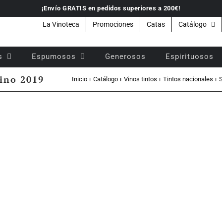
¡Envío GRATIS en pedidos superiores a 200€!
La Vinoteca
Promociones
Catas
Catálogo
s
Espumosos
Generosos
Espirituosos
vino 2019
Inicio
Catálogo
Vinos tintos
Tintos nacionales