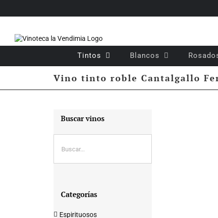
Saltar
al
contenido
Tintos
Blancos
Rosado
Vino tinto roble Cantalgallo Fe
Buscar vinos
Categorías
Espirituosos