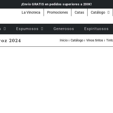
¡Envío GRATIS en pedidos superiores a 200€!
La Vinoteca
Promociones
Catas
Catálogo
s
Espumosos
Generosos
Espirituosos
roz 2024
Inicio
Catálogo
Vinos tintos
Tint