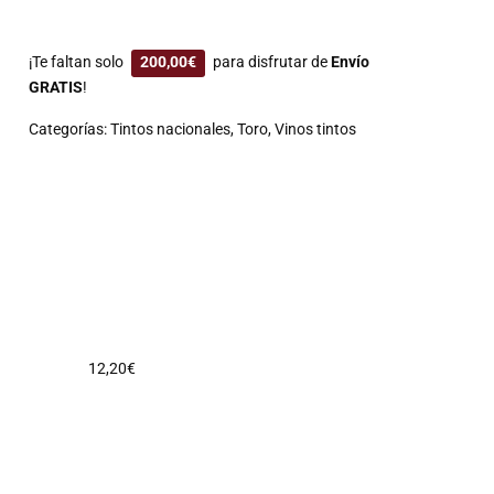
¡Te faltan solo
200,00
€
para disfrutar de
Envío
GRATIS
!
Categorías:
Tintos nacionales
,
Toro
,
Vinos tintos
12,20
€