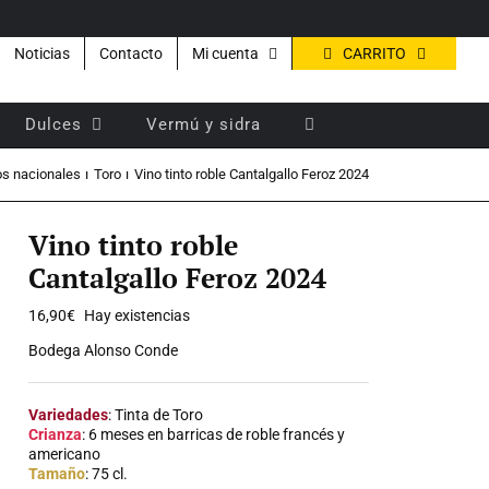
CARRITO
Noticias
Contacto
Mi cuenta
Dulces
Vermú y sidra
os nacionales
Toro
Vino tinto roble Cantalgallo Feroz 2024
Vino tinto roble
Cantalgallo Feroz 2024
16,90
€
Hay existencias
Bodega Alonso Conde
Variedades
: Tinta de Toro
Crianza
: 6 meses en barricas de roble francés y
americano
Tamaño
: 75 cl.