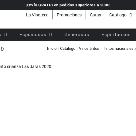
¡Envío GRATIS en pedidos superiores a 200€!
La Vinoteca
Promociones
Catas
Catálogo
s
Espumosos
Generosos
Espirituosos
20
Inicio
Catálogo
Vinos tintos
Tintos nacionales