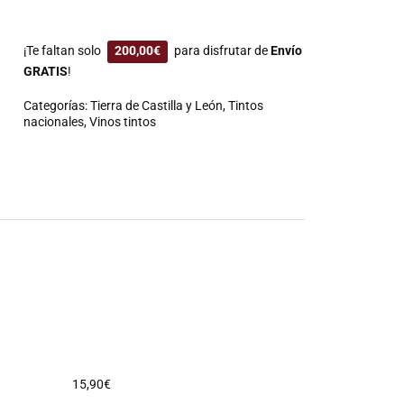
¡Te faltan solo
200,00
€
para disfrutar de
Envío
GRATIS
!
Categorías:
Tierra de Castilla y León
,
Tintos
nacionales
,
Vinos tintos
15,90
€