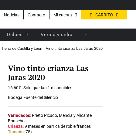
CARRITO
Noticias
Contacto
Mi cuenta
Dulces
Vermú y sidra
Tierra de Castilla y León
Vino tinto crianza Las Jaras 2020
Vino tinto crianza Las
Jaras 2020
16,60
€
Solo quedan 1 disponibles
Bodega Fuente del Silencio
Variedades
: Prieto Picudo, Mencia y Alicante
Bouschet
Crianza
: 9 meses en barrica de roble francés
Tamaño
: 75 cl.