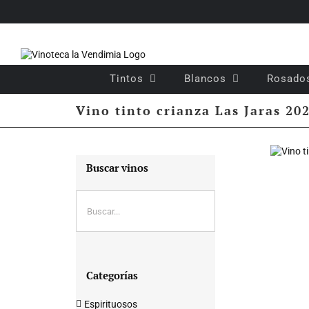
Saltar
al
contenido
Tintos
Blancos
Rosado
Vino tinto crianza Las Jaras 20
Buscar vinos
Categorías
Espirituosos