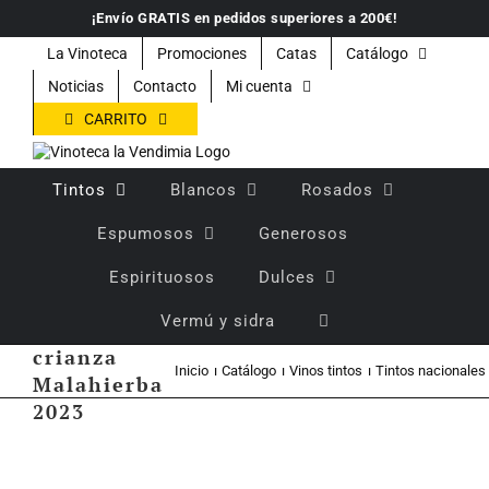
Saltar
¡Envío GRATIS en pedidos superiores a 200€!
al
contenido
La Vinoteca
Promociones
Catas
Catálogo
Noticias
Contacto
Mi cuenta
CARRITO
Tintos
Blancos
Rosados
Espumosos
Generosos
Espirituosos
Dulces
Vermú y sidra
Vino tinto
crianza
Inicio
Catálogo
Vinos tintos
Tintos nacionales
Malahierba
2023