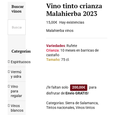
Vino tinto crianza
Buscar
vinos
Malahierba 2023
15,00
€
Hay existencias
Malahierba vinos
Variedades
: Rufete
Crianza
: 10 meses en barricas de
Categorías
castaño
Tamaño
: 75 cl.
Espirituosos
Vermú
y sidra
Vino
¡Te faltan solo
200,00
€
para
para
disfrutar de
Envío GRATIS
!
regalar
Categorías:
Sierra de Salamanca
,
Vinos
Tintos nacionales
,
Vinos tintos
blancos