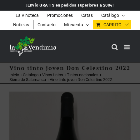
Saltar
¡Envío GRATIS en pedidos superiores a 200€!
al
contenido
La Vinoteca
Promociones
Catas
Catálogo
Noticias
Contacto
Mi cuenta
CARRITO
Vino tinto joven Don Celestino 2022
Inicio
Catálogo
Vinos tintos
Tintos nacionales
Sierra de Salamanca
Vino tinto joven Don Celestino 2022