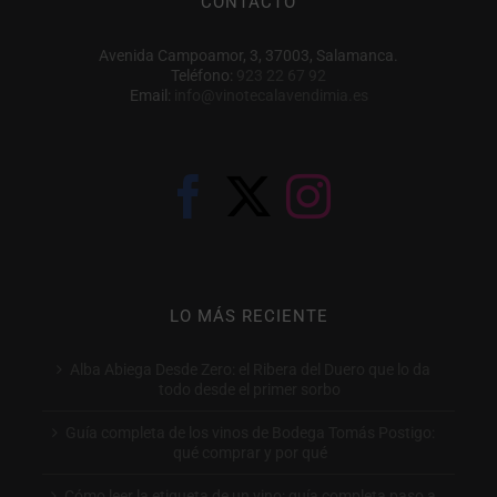
CONTACTO
Avenida Campoamor, 3, 37003, Salamanca.
Teléfono:
923 22 67 92
Email:
info@vinotecalavendimia.es
LO MÁS RECIENTE
Alba Abiega Desde Zero: el Ribera del Duero que lo da
todo desde el primer sorbo
Guía completa de los vinos de Bodega Tomás Postigo:
qué comprar y por qué
Cómo leer la etiqueta de un vino: guía completa paso a